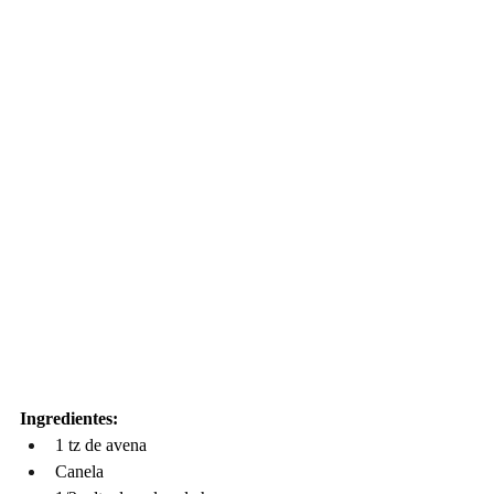
Ingredientes:
1 tz de avena
Canela