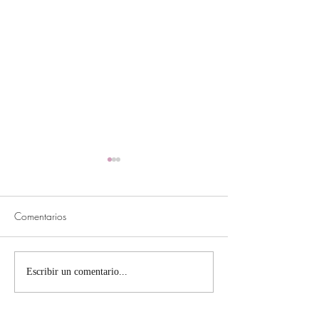
Comentarios
Pudín de chocola
Bombones de plátano
Escribir un comentario...