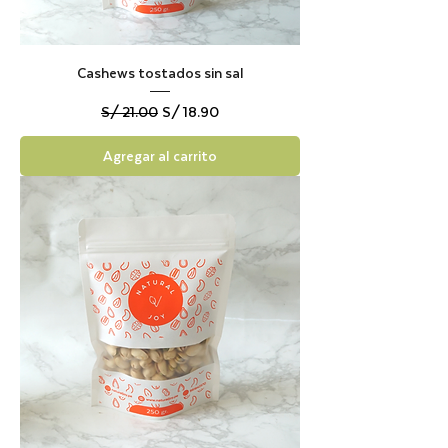
Cashews tostados sin sal
Precio
Precio de oferta
S/ 21.00
S/ 18.90
Agregar al carrito