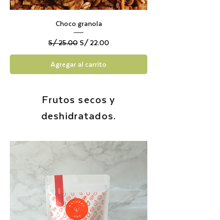
Choco granola
Precio
Precio de oferta
S/ 25.00
S/ 22.00
Agregar al carrito
Frutos secos y
deshidratados.