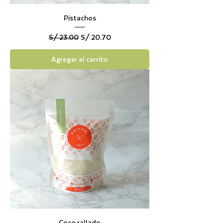
Pistachos
Precio
Precio de oferta
S/ 23.00
S/ 20.70
Agregar al carrito
Coco rallado