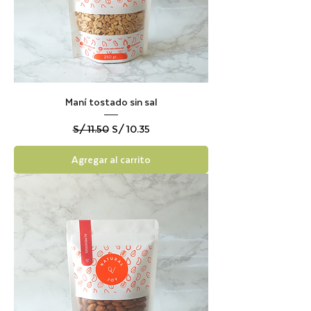
Maní tostado sin sal
Precio
Precio de oferta
S/ 11.50
S/ 10.35
Agregar al carrito