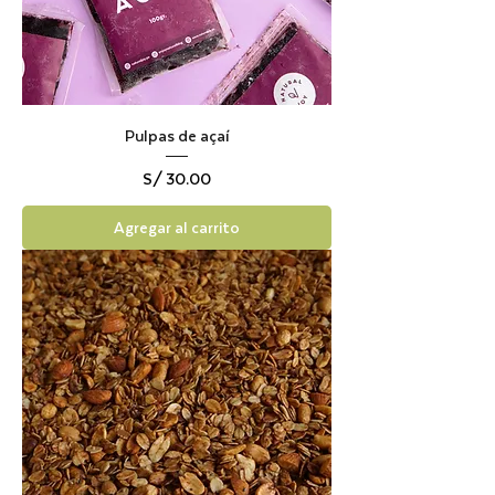
Pulpas de açaí
Precio
S/ 30.00
Agregar al carrito