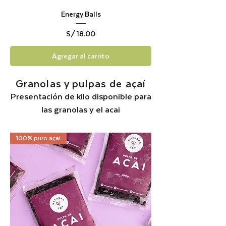
Energy Balls
Precio
S/ 18.00
Agregar al carrito
Granolas y pulpas de açaí
Presentación de kilo disponible para
las granolas y el acai
100% puro açaí