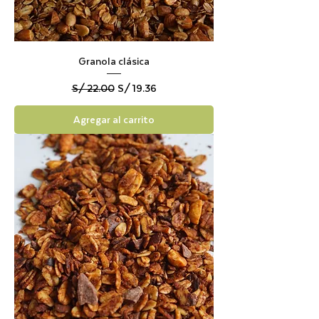
Granola clásica
Precio
Precio de oferta
S/ 22.00
S/ 19.36
Agregar al carrito