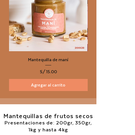
Mantequilla de maní
Precio
S/ 15.00
Agregar al carrito
Mantequillas de frutos secos
Presentaciones de: 200gr, 350gr,
1kg y hasta 4kg